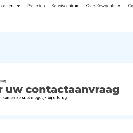
ystemen
Projecten
Kenniscentrum
Over Kewodak
Co
raag
r uw contactaanvraag
 komen zo snel mogelijk bij u terug.