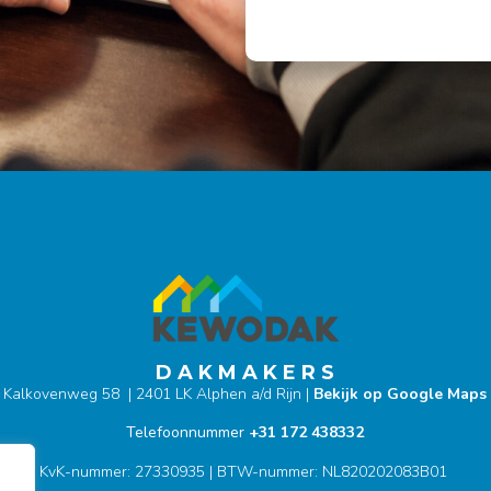
D A K M A K E R S
Kalkovenweg 58 | 2401 LK Alphen a/d Rijn |
Bekijk op Google Maps
Telefoonnummer
+31 172 438332
KvK-nummer: 27330935 | BTW-nummer: NL820202083B01