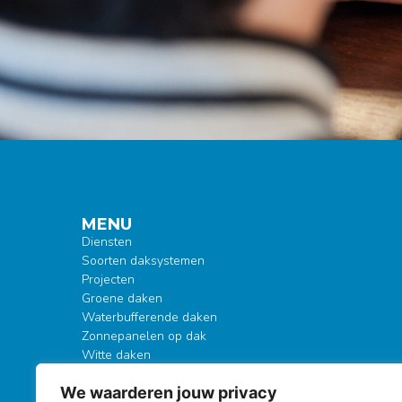
MENU
Diensten
Soorten daksystemen
Projecten
Groene daken
Waterbufferende daken
Zonnepanelen op dak
Witte daken
EPDM daken
We waarderen jouw privacy
Herbruikbare daken