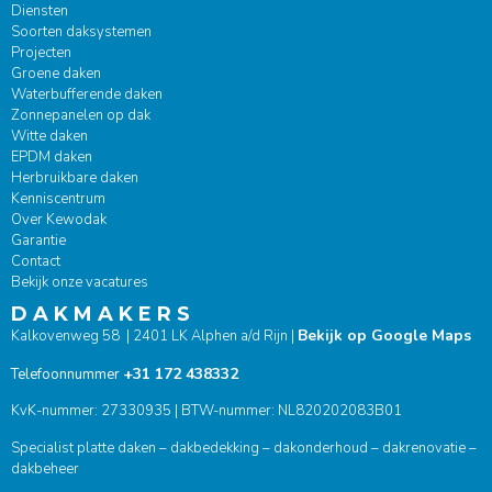
Diensten
Soorten daksystemen
Projecten
Groene daken
Waterbufferende daken
Zonnepanelen op dak
Witte daken
EPDM daken
Herbruikbare daken
Kenniscentrum
Over Kewodak
Garantie
Contact
Bekijk onze vacatures
D A K M A K E R S
Bekijk op Google Maps
Kalkovenweg 58 | 2401 LK Alphen a/d Rijn |
+31 172 438332
Telefoonnummer
KvK-nummer: 27330935 | BTW-nummer: NL820202083B01
Specialist platte daken – dakbedekking – dakonderhoud – dakrenovatie –
dakbeheer