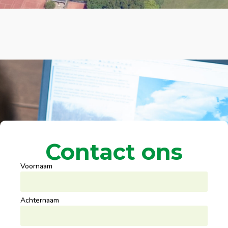
Contact ons
Voornaam
Achternaam