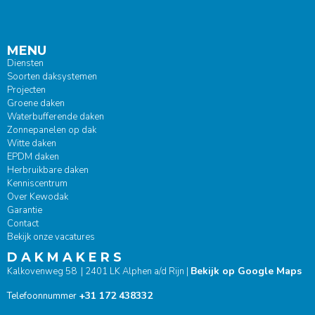
MENU
Diensten
Soorten daksystemen
Projecten
Groene daken
Waterbufferende daken
Zonnepanelen op dak
Witte daken
EPDM daken
Herbruikbare daken
Kenniscentrum
Over Kewodak
Garantie
Contact
Bekijk onze vacatures
D A K M A K E R S
Bekijk op Google Maps
Kalkovenweg 58 | 2401 LK Alphen a/d Rijn |
+31 172 438332
Telefoonnummer