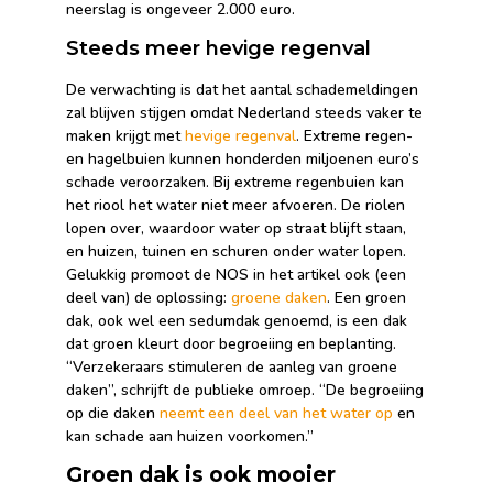
neerslag is ongeveer 2.000 euro.
Steeds meer hevige regenval
De verwachting is dat het aantal schademeldingen
zal blijven stijgen omdat Nederland steeds vaker te
maken krijgt met
hevige regenval
. Extreme regen-
en hagelbuien kunnen honderden miljoenen euro’s
schade veroorzaken. Bij extreme regenbuien kan
het riool het water niet meer afvoeren. De riolen
lopen over, waardoor water op straat blijft staan,
en huizen, tuinen en schuren onder water lopen.
Gelukkig promoot de NOS in het artikel ook (een
deel van) de oplossing:
groene daken
. Een groen
dak, ook wel een sedumdak genoemd, is een dak
dat groen kleurt door begroeiing en beplanting.
“Verzekeraars stimuleren de aanleg van groene
daken”, schrijft de publieke omroep. “De begroeiing
op die daken
neemt een deel van het water op
en
kan schade aan huizen voorkomen.”
Groen dak is ook mooier