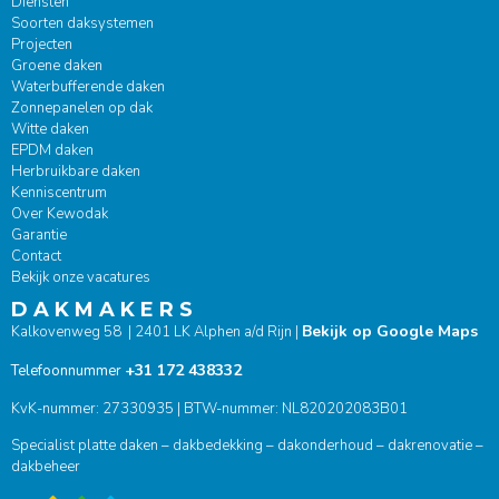
Diensten
Soorten daksystemen
Projecten
Groene daken
Waterbufferende daken
Zonnepanelen op dak
Witte daken
EPDM daken
Herbruikbare daken
Kenniscentrum
Over Kewodak
Garantie
Contact
Bekijk onze vacatures
D A K M A K E R S
Bekijk op Google Maps
Kalkovenweg 58 | 2401 LK Alphen a/d Rijn |
+31 172 438332
Telefoonnummer
KvK-nummer: 27330935 | BTW-nummer: NL820202083B01
Specialist platte daken – dakbedekking – dakonderhoud – dakrenovatie –
dakbeheer